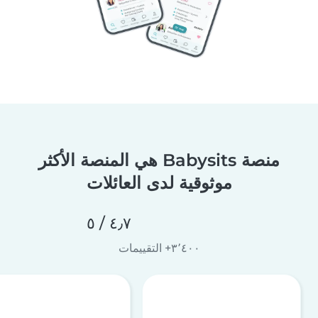
منصة Babysits هي المنصة الأكثر
موثوقية لدى العائلات
٤٫٧ / ٥
٣٬٤٠٠+ التقييمات