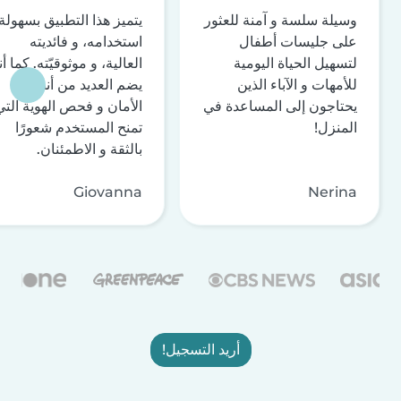
وسيلة سلسة و آمنة للعثور
يتميز هذا التطبيق بسهولة
على جليسات أطفال
استخدامه، و فائديته
لتسهيل الحياة اليومية
العالية، و موثوقيّته. كما أن
للأمهات و الآباء الذين
يضم العديد من أنظمة
يحتاجون إلى المساعدة في
الأمان و فحص الهوية التي
المنزل!
تمنح المستخدم شعورًا
بالثقة و الاطمئنان.
Giovanna
Nerina
أريد التسجيل!