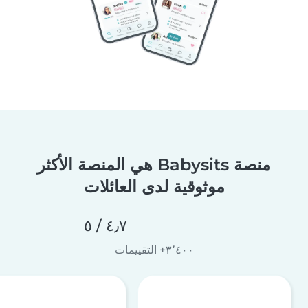
منصة Babysits هي المنصة الأكثر
موثوقية لدى العائلات
٤٫٧ / ٥
٣٬٤٠٠+ التقييمات