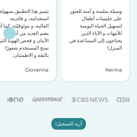
وسيلة سلسة و آمنة للعثور
يتميز هذا التطبيق بسهولة
على جليسات أطفال
استخدامه، و فائديته
لتسهيل الحياة اليومية
العالية، و موثوقيّته. كما أن
للأمهات و الآباء الذين
يضم العديد من أنظمة
يحتاجون إلى المساعدة في
الأمان و فحص الهوية التي
المنزل!
تمنح المستخدم شعورًا
بالثقة و الاطمئنان.
Giovanna
Nerina
أريد التسجيل!