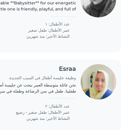
able **Babysitter** for our energetic
tle one is friendly, playful, and full of
omeone comfortable with chores and
homework assistance...
عدد الأطفال: ١
عمر الأطفال:
طفل صغير
النشاط الأخير: منذ شهرين
Esraa
وظيفة جليسة أطفال في السيب الجديدة
نحن عائلة متوسطة العمر نبحث عن جليسة أطف
طفلينا، طفل في سن الرضاعة وطفلة في سن
مريح مع المهام المنزلية ، أطفالنا نشطون وهادئ
عدد الأطفال: ٢
عمر الأطفال:
طفل صغير
•
رضيع
النشاط الأخير: منذ شهرين