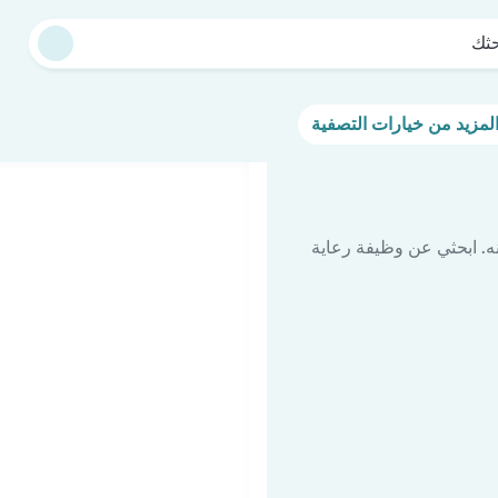
حثك
ه. ابحثي عن وظيفة رعاية