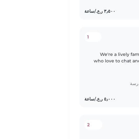
1
We're a lively fa
who love to chat and
friendly Baby
درسة
2