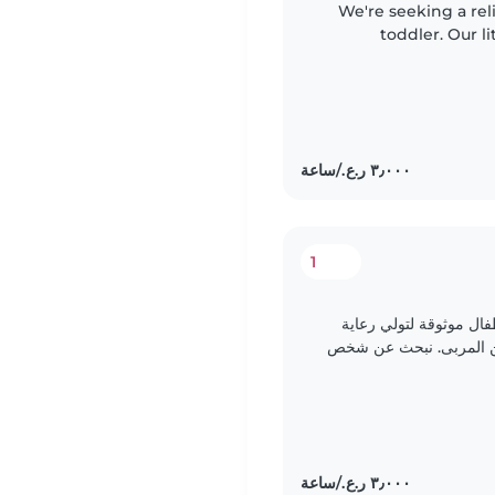
We're seeking a reli
toddler. Our lit
energy! We'd love s
1
ال موثوقة لتولي رعاية
 المربى. نبحث عن شخص
ين وفطنة. نأمل..