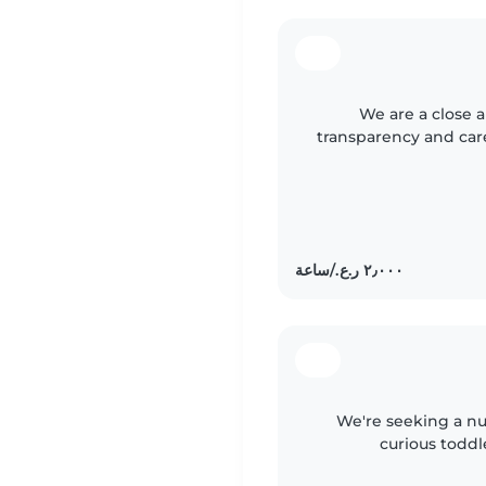
We are a close a
transparency and care 
We're seeking a nu
curious toddl
creating, so 