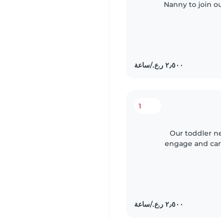
Nanny to join o
English and Russi
1
Our toddler n
engage and care
Arabic, Englis