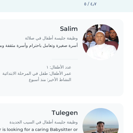
٤٫٧ / ٥
Salim
وظيفة جليسة أطفال في صلالة
أسرة صغيرة وتعامل باحترام وأسرة مثقفة ومتع
عدد الأطفال: ١
عمر الأطفال:
طفل في المرحلة الابتدائية
النشاط الأخير: منذ أسبوع
Tulegen
وظيفة جليسة أطفال في السيب الجديدة
is looking for a caring Babysitter or