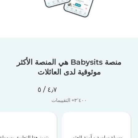
منصة Babysits هي المنصة الأكثر
موثوقية لدى العائلات
٤٫٧ / ٥
٣٬٤٠٠+ التقييمات
وسيلة سلسة و آمنة للعثور
يتميز هذا التطبيق بسهولة