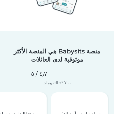
منصة Babysits هي المنصة الأكثر
موثوقية لدى العائلات
٤٫٧ / ٥
٣٬٤٠٠+ التقييمات
وسيلة سلسة و آمنة للعثور
يتميز هذا التطبيق بسهولة