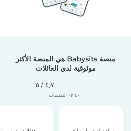
منصة Babysits هي المنصة الأكثر
موثوقية لدى العائلات
٤٫٧ / ٥
٣٬٤٠٠+ التقييمات
وسيلة سلسة و آمنة للعثور
يتميز هذا التطبيق بسهولة