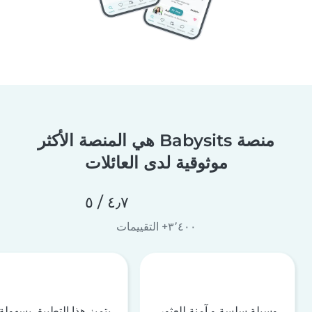
منصة Babysits هي المنصة الأكثر
موثوقية لدى العائلات
٤٫٧ / ٥
٣٬٤٠٠+ التقييمات
وسيلة سلسة و آمنة للعثور
يتميز هذا التطبيق بسهولة