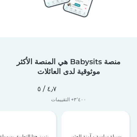
منصة Babysits هي المنصة الأكثر
موثوقية لدى العائلات
٤٫٧ / ٥
٣٬٤٠٠+ التقييمات
وسيلة سلسة و آمنة للعثور
يتميز هذا التطبيق بسهولة