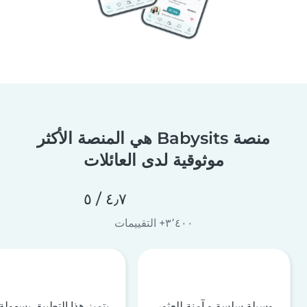
منصة Babysits هي المنصة الأكثر
موثوقية لدى العائلات
٤٫٧ / ٥
٣٬٤٠٠+ التقييمات
وسيلة سلسة و آمنة للعثور
يتميز هذا التطبيق بسهولة