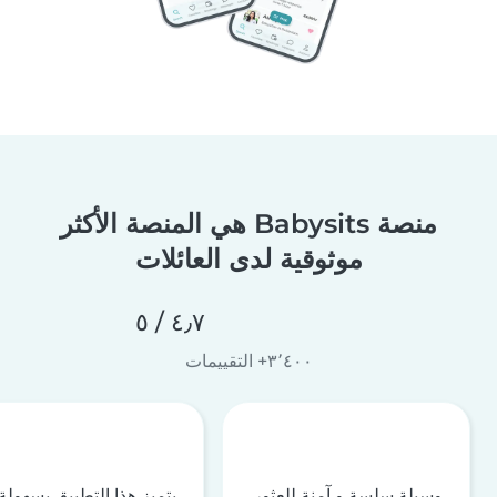
منصة Babysits هي المنصة الأكثر
موثوقية لدى العائلات
٤٫٧ / ٥
٣٬٤٠٠+ التقييمات
وسيلة سلسة و آمنة للعثور
يتميز هذا التطبيق بسهولة