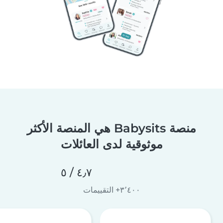
منصة Babysits هي المنصة الأكثر
موثوقية لدى العائلات
٤٫٧ / ٥
٣٬٤٠٠+ التقييمات