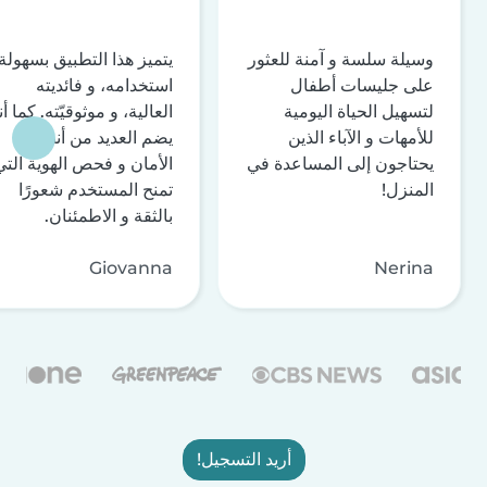
وسيلة سلسة و آمنة للعثور
يتميز هذا التطبيق بسهولة
على جليسات أطفال
استخدامه، و فائديته
لتسهيل الحياة اليومية
العالية، و موثوقيّته. كما أن
للأمهات و الآباء الذين
يضم العديد من أنظمة
يحتاجون إلى المساعدة في
الأمان و فحص الهوية التي
المنزل!
تمنح المستخدم شعورًا
بالثقة و الاطمئنان.
Giovanna
Nerina
أريد التسجيل!