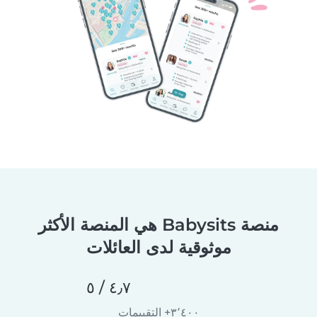
منصة Babysits هي المنصة الأكثر
موثوقية لدى العائلات
٤٫٧ / ٥
٣٬٤٠٠+ التقييمات