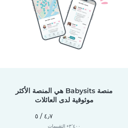
منصة Babysits هي المنصة الأكثر
موثوقية لدى العائلات
٤٫٧ / ٥
٣٬٤٠٠+ التقييمات