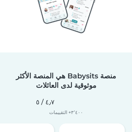
منصة Babysits هي المنصة الأكثر
موثوقية لدى العائلات
٤٫٧ / ٥
٣٬٤٠٠+ التقييمات