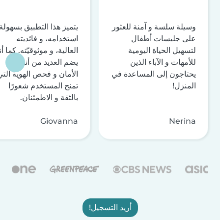
وسيلة سلسة و آمنة للعثور
يتميز هذا التطبيق بسهولة
على جليسات أطفال
استخدامه، و فائديته
لتسهيل الحياة اليومية
العالية، و موثوقيّته. كما أن
للأمهات و الآباء الذين
يضم العديد من أنظمة
يحتاجون إلى المساعدة في
الأمان و فحص الهوية التي
المنزل!
تمنح المستخدم شعورًا
بالثقة و الاطمئنان.
Giovanna
Nerina
أريد التسجيل!