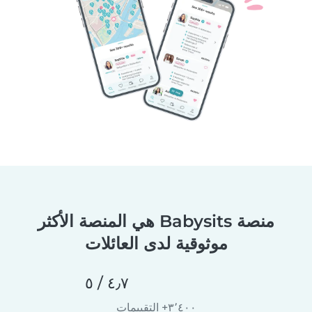
منصة Babysits هي المنصة الأكثر
موثوقية لدى العائلات
٤٫٧ / ٥
٣٬٤٠٠+ التقييمات