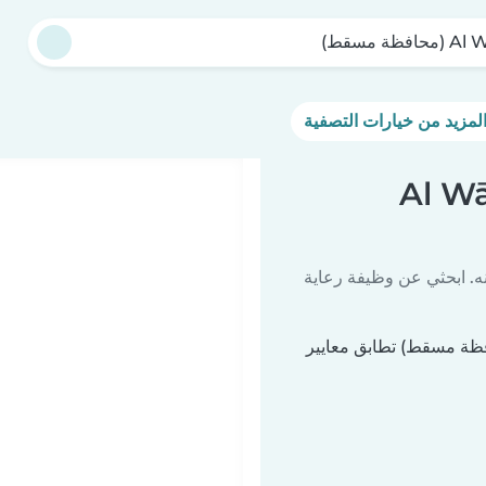
حافظة مسقط)
ات أطفال في Al Wāsiţ
ه. ابحثي عن وظيفة رعاية
أي وظائف لجليسات أطفال في Al Wāsiţ (محافظة مسقط) تطابق معايير