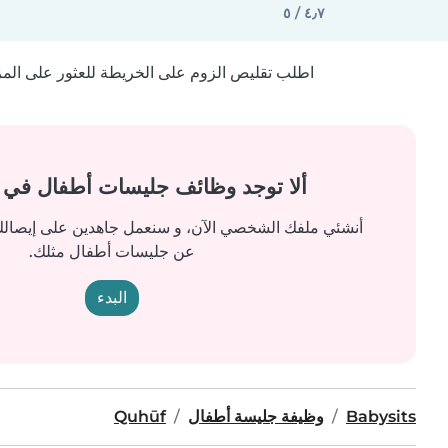
٤٫٧ / ٥
اطلب تقليص الزوم على الخريطة للعثور على المزيد
ألا توجد وظائف جليسات أطفال في
أنشئي ملفك الشخصي الآن، و سنعمل جاهدين على إيصالك 
عن جليسات أطفال مثلك.
البدء
Babysits
وظيفة جليسة أطفال
Quhūf