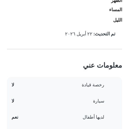
الظهر
المساء
الليل
تم التحديث:
٢٢ أبريل ٢٠٢٦
معلومات عني
رخصة قيادة
لا
سيارة
لا
لديها أطفال
نعم