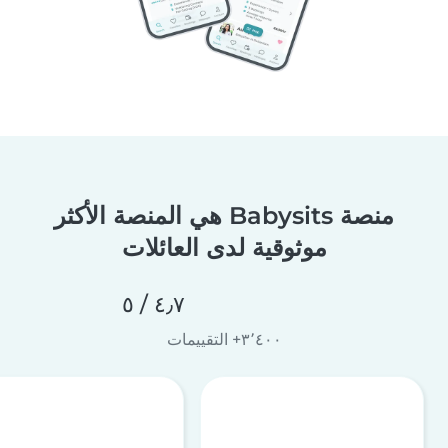
منصة Babysits هي المنصة الأكثر
موثوقية لدى العائلات
٤٫٧ / ٥
٣٬٤٠٠+ التقييمات