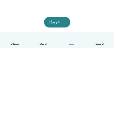
خريطة
الرئيسية
بحث
الرسائل
مفضلاتي
العربية
آلية العمل
مساعدة
الشروط و الخصوصية
الأسعار
تفاصيل الشركة
Babysits للشركات
معايير المجتمع