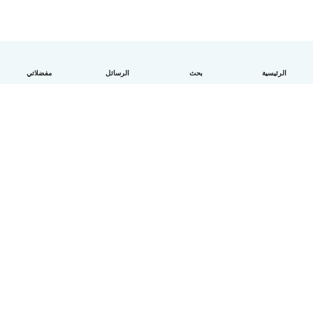
الرئيسية
بحث
الرسائل
مفضلاتي
العربية
آلية العمل
مساعدة
الشروط و الخصوصية
الأسعار
تفاصيل الشركة
Babysits للشركات
معايير المجتمع