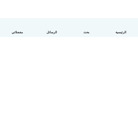
الرئيسية
بحث
الرسائل
مفضلاتي
العربية
آلية العمل
مساعدة
الشروط و الخصوصية
الأسعار
تفاصيل الشركة
Babysits للشركات
معايير المجتمع